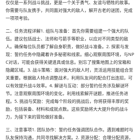
仅仅是一系列战斗挑战，更是一个关于勇气、友谊与牺牲的故事。
你需要与队友携手，共同面对强大的敌人，解开古老的谜团，完成
一项项考验。
二、任务流程详解1. 组队与准备：首先你需要组建一个强大的队
伍。建议包括战士、法师和弓箭手等职业，以应对不同类型的敌
人。确保每位队员都了解自身职责，做好战斗准备。2. 探索与发
现：誓约任务中隐藏着许多秘密和线索。细心观察周围环境，与NP
C对话，可能会获得关键道具或信息。别忘了搜集地图上的宝箱和
隐藏区域。3. 战斗策略：面对强大的敌人时，灵活运用技能组合至
关重要。根据敌人特点调整战术，利用队友间的配合打出连招，可
以有效提升战斗效率。4. 解谜与互动：部分誓约任务涉及解谜环
节。注意观察周围环境的变化，利用线索解开谜题，推进任务进
程。5. 挑战与奖励：完成每个阶段的挑战后，你将获得丰厚的奖
励，包括装备、材料和成就点数。这些奖励将大大提升你的战斗
力，为接下来的冒险做好准备。
三、注意事项1. 团队协作：誓约任务强调团队合作。遇到难题时与
队友保持沟通，共同寻找解决方案。2. 资源分配：合理分配资源，