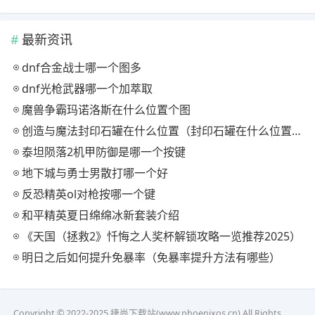
最新资讯
dnf合金战士哪一个图多
dnf光枪武器哪一个加萃取
魔兽争霸玛诺洛斯在什么位置个图
创造与魔法封印石罐在什么位置（封印石罐在什么位置寻找方法一览）
泰坦陨落2机甲防御是哪一个按键
地下城与勇士男散打哪一个好
反恐精英ol对枪按哪一个键
和平精英夏日绵绵冰新套装介绍
《天国（拯救2》忏悔之人奖杯解锁攻略一览推荐2025）
明日之后如何提升免暴率（免暴率提升方法有哪些）
Copyright © 2022-2025 捷尚下载站(www.phoenixos.cn).All Rights