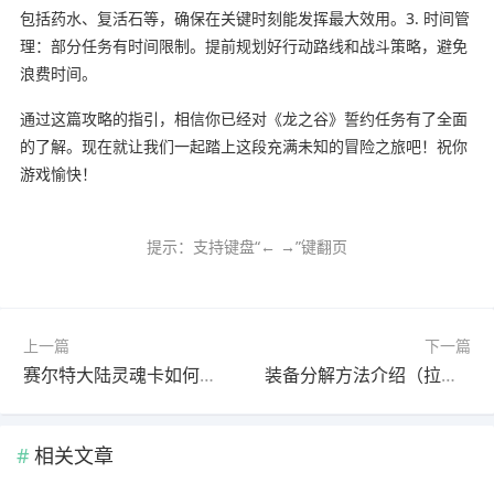
包括药水、复活石等，确保在关键时刻能发挥最大效用。3. 时间管
理：部分任务有时间限制。提前规划好行动路线和战斗策略，避免
浪费时间。
通过这篇攻略的指引，相信你已经对《龙之谷》誓约任务有了全面
的了解。现在就让我们一起踏上这段充满未知的冒险之旅吧！祝你
游戏愉快！
提示：支持键盘“← →”键翻页
上一篇
下一篇
赛尔特大陆灵魂卡如何兑换（灵魂卡兑换攻略一览）
装备分解方法介绍（拉结尔装备如何分解）
相关文章