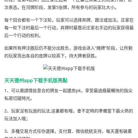
次表态。在河牌阶段，发第5张牌，所有参与的玩家比大小。
每个回合都有一个下注轮，玩家可以选择弃牌、跟注或加注。庄家在
每一轮下注时最后一个行动，弃牌时最靠近庄家右手边的玩家获得最
后一个行动的权利。
如果所有押注圈后仍不能分出胜负，游戏会进入“摊牌”阶段，让所剩
的玩家亮出各自的底牌以较高下，持大牌者获胜。
天天德州app下载手机版亮點
1、可以邀請情投意合的牌友一起建房pk，享受最過癮最暢快的指尖
私密切磋時光。
2、玩家沒有玩過的玩法,這裏都有哦，會不定時的準備當下最火熱的
玩法加入哦；
3、多種交易方式任你選擇，支付寶、微信統統支持，每天還有破產