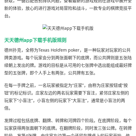
获取，一键匹配告别排队问题，查看最新的游戏规则在游戏中展开全
新的体验，放心的进行游戏对局冒险和战斗，一款专业的棋牌竞技平
台。
天天德州app下载手机版规则
德州扑克，全称为Texas Hold’em poker，是一种玩家对玩家的公共
牌类游戏。每个玩家会分到两张面朝下的底牌，而公共牌则是五张陆
续朝上发出的牌。游戏的目标是从可用的七张牌中选出能组成最好牌
型的五张牌，即个人手上有两张，公共牌有五张。
在每一手牌之前，一名玩家被指定为“庄家”，由称为庄家按钮或“按
钮”的标记标识。庄家左边的两名玩家需要下盲注，紧邻庄家左侧的
玩家下“小盲注”，小盲左侧的玩家下“大盲注”，通常是小盲注的两
倍。
发牌过程包括底牌、翻牌、转牌和河牌四个阶段。在底牌阶段，每个
玩家获得两张面朝下的底牌。在翻牌阶段，同时发三张公牌。在转牌
阶段，发第4张牌，由庄家左边第一个还留在牌桌上的玩家开始，依