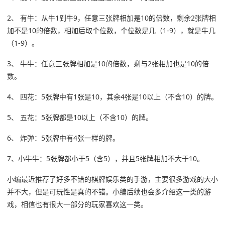
2、 有牛：从牛1到牛9，任意三张牌相加是10的倍数，剩余2张牌相
加不是10的倍数，相加后取个位数，个位数是几（1-9），就是牛几
（1-9）。
3、 牛牛：任意三张牌相加是10的倍数，剩与2张相加也是10的倍
数。
4、 四花：5张牌中有1张是10，其余4张是10以上（不含10）的牌。
5、 五花：5张牌都是10以上（不含10）的牌。
6、 炸弹：5张牌中有4张一样的牌。
7、小牛牛：5张牌都小于5（含5），并且5张牌相加不大于10。
小编最近推荐了好多不错的棋牌娱乐类的手游，主要很多游戏的大小
并不大，但是可玩性是真的不错。小编后续也会多介绍这一类的游
戏，相信也有很大一部分的玩家喜欢这一类。