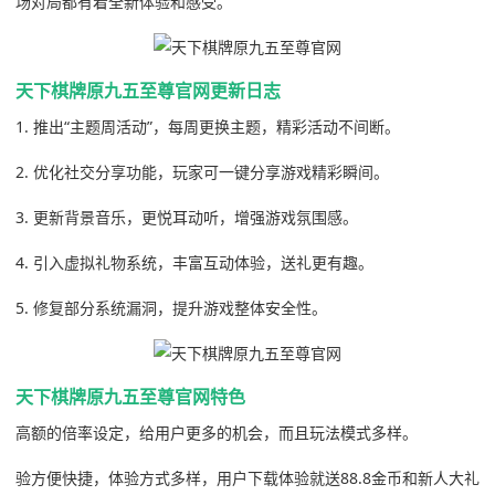
场对局都有着全新体验和感受。
天下棋牌原九五至尊官网更新日志
1. 推出“主题周活动”，每周更换主题，精彩活动不间断。
2. 优化社交分享功能，玩家可一键分享游戏精彩瞬间。
3. 更新背景音乐，更悦耳动听，增强游戏氛围感。
4. 引入虚拟礼物系统，丰富互动体验，送礼更有趣。
5. 修复部分系统漏洞，提升游戏整体安全性。
天下棋牌原九五至尊官网特色
高额的倍率设定，给用户更多的机会，而且玩法模式多样。
验方便快捷，体验方式多样，用户下载体验就送88.8金币和新人大礼