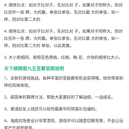
4. 顺序比点：如对子比对子，先对比对 子，如果对子同样大，则对
比另外一张 牌，大的羸。单张比单张，先对比最 大的单张，如一
样，则对比第二大的
4. 顺序比点：如对子比对子，先对比对 子，如果对子同样大，则对
比另外一张 牌，大的赢。单张比单张，先对比最 大的单张，如一
样，则对比第二大的 单张，以此类推。
5. 大小若相同，按照花色黑桃、红桃、梅 花、方块的顺序比大小。
天下棋牌原九五至尊官网说明
1、全新的游戏挑战，各种丰富的奖励都有机会获得哦，给你带来别
样的风味体验。
2、超简单的算牌方法，帮助大家更好的了解战绩，一战成名。
3、邀请好友上线还可以给你最豪华的惊喜礼包福利。
4、海底的场景设计非常漂亮，游戏中可以随意切换背景，不会让玩
家产生视觉疲劳。