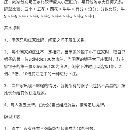
庄，闲家分别与庄家比较牌型大小定胜负，与其他闲家无任何关系。
牌型比较：五小 > 五花 > 四花 > 牛牛 > 有分 > 没分；分数比较：牛
9 > 牛8 > 牛7 > 牛6 > 牛5 > 牛4 > 牛3 > 牛2 > 牛1。
基本规则
1、 闲家只和庄家比牌，闲家之间不发生关系。
2、 每个闲家的底注不一定相同，当闲家的银子小于庄家时，取自己
银子的第一位&divide;100为底注，当闲家的银子大于庄家时，取庄
家银子的第一位&divide;100为底注。闲家下注时可以选择1倍、2
倍、5倍、10倍底注之中的一种进行下注。
3、 当庄家出现不够输的情况，就将所有的银子（包括不具赢的）按
比例分给其他获胜玩家。
4、每人发五张牌，由玩家自己组成牌型，按确定后亮牌。
牌型比较
1、 没牛：没有任意三张牌能加起来成为10的倍数。