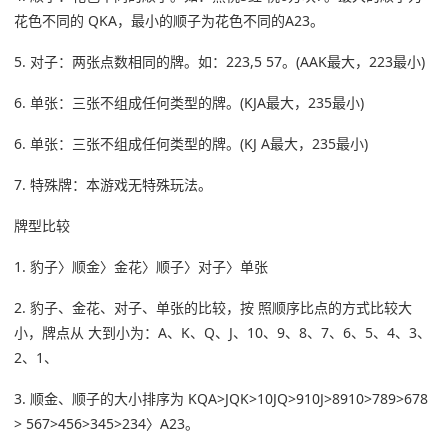
花色不同的 QKA，最小的顺子为花色不同的A23。
5. 对子：两张点数相同的牌。如：223,5 57。(AAK最大，223最小)
6. 单张：三张不组成任何类型的牌。(KJA最大，235最小)
6. 单张：三张不组成任何类型的牌。(KJ A最大，235最小)
7. 特殊牌：本游戏无特殊玩法。
牌型比较
1. 豹子〉顺金〉金花〉顺子〉对子〉单张
2. 豹子、金花、对子、单张的比较，按 照顺序比点的方式比较大
小，牌点从 大到小为：A、K、Q、J、10、9、8、7、6、5、4、3、
2、1、
3. 顺金、顺子的大小排序为 KQA>JQK>10JQ>910J>8910>789>678
> 567>456>345>234〉A23。