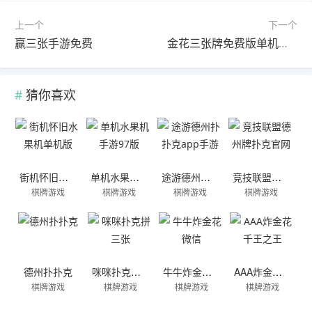
上一个
下一个
赢三张手游免费
金花三张牌免费版单机游戏
猜你喜欢
街机怀旧水果机单机版
单机水果机手游97版
途游德州扑扑克app手游
竞技联盟德州牌扑克官网
棋牌游戏
棋牌游戏
棋牌游戏
棋牌游戏
德州扑扑克
咪咪扑克拼三张
牛牛炸金花微信
AAA炸金花千王之王
棋牌游戏
棋牌游戏
棋牌游戏
棋牌游戏