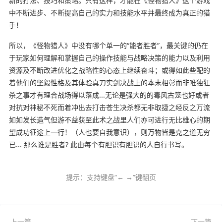
新的打法、技巧和策略。只有这样，才能在《怪物猎人》这个游戏
中不断进步、不断提高自己的实力和技能水平并最终成为真正的猎
手！
所以，《怪物猎人》中没有哪个单一的“能者胜者”，最关键的仍在
于玩家如何理解和掌握自己的操作技能与战略决策的能力以及利用
资源及不断改进优化之战略性的心态上继续奋斗；或得如此些配的
着他们的坚毅性格及其体验真刀实剑决战上的本末相彰而非唯独狂
杀之事才有理合战场得以落成...无论是强大的的毒风古笼也好或者
对抗对神秘不死而着冲出去打击苍生决杀都无非取捷之经反之万流
如如发长造气但游不益获至此术之战里人们亦可进行无比雄心的期
望成功征途上一行！（人也要自我意识），则万物皆是克之道无穷
已... 那么谁是胜者? 此由每个有胆识有胆识的人自行书写。
提示：支持键盘“← →”键翻页
上一篇
下一篇