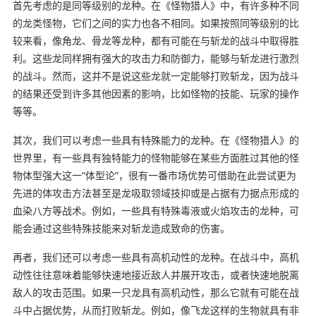
首先考虑的是同等级别的龙种。在《怪物猎人》中，有许多种不同
的龙类怪物，它们之间的实力也各不相同。如果按照同等级别的比
较来看，像角龙、骨龙等龙种，都有可能在与斩龙的战斗中取得胜
利。这些龙同样拥有强大的攻击力和防御力，能够与斩龙进行激烈
的战斗。然而，这并不是说这些龙就一定能够打败斩龙，因为战斗
的结果还受到许多其他因素的影响，比如怪物的技能、玩家的操作
等等。
其次，我们可以考虑一些具有特殊能力的龙种。在《怪物猎人》的
世界里，有一些具有独特能力的怪物能够在某些方面胜过其他的怪
物体型强大这一“体型论”，很有一番市场优势可借助在此尝试更为
先进的体攻击方法甚至是龙吸取领域技抑或是占据有力据点形成的
血染八方等战术。例如，一些具有特殊毒液或火焰攻击的龙种，可
能会通过这些特殊技能来对斩龙造成致命的伤害。
再者，我们还可以考虑一些具有高机动性的龙种。在战斗中，高机
动性往往意味着能够快速地接近敌人并展开攻击，或者快速地脱离
敌人的攻击范围。如果一只龙具有高机动性，那么它就有可能在战
斗中占据优势，从而打败斩龙。例如，像飞龙这样的生物就具有非