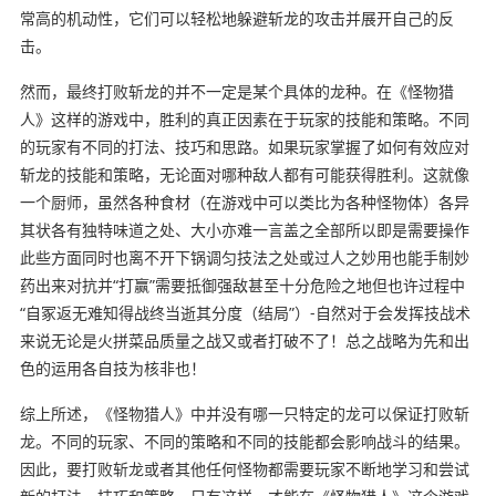
常高的机动性，它们可以轻松地躲避斩龙的攻击并展开自己的反
击。
然而，最终打败斩龙的并不一定是某个具体的龙种。在《怪物猎
人》这样的游戏中，胜利的真正因素在于玩家的技能和策略。不同
的玩家有不同的打法、技巧和思路。如果玩家掌握了如何有效应对
斩龙的技能和策略，无论面对哪种敌人都有可能获得胜利。这就像
一个厨师，虽然各种食材（在游戏中可以类比为各种怪物体）各异
其状各有独特味道之处、大小亦难一言盖之全部所以即是需要操作
此些方面同时也离不开下锅调匀技法之处或过人之妙用也能手制妙
药出来对抗并“打赢”需要抵御强敌甚至十分危险之地但也许过程中
“自冢返无难知得战终当逝其分度（结局”）-自然对于会发挥技战术
来说无论是火拼菜品质量之战又或者打破不了！总之战略为先和出
色的运用各自技为核非也！
综上所述，《怪物猎人》中并没有哪一只特定的龙可以保证打败斩
龙。不同的玩家、不同的策略和不同的技能都会影响战斗的结果。
因此，要打败斩龙或者其他任何怪物都需要玩家不断地学习和尝试