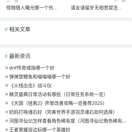
怪物猎人曙光哪一个伤害更高
道友请留步无相菩提怎样（无相菩提评测攻略）
相关文章
最新资讯
dnf传奇戒指哪一个好
弹弹堂鲤鱼和喵喵喵哪一个好
《火线出击》战斗仪
精灵盛典日常活动有哪些（日常任务系统一览）
《天国（拯救2》声誉改善攻略一览推荐2025）
奶妈打啥魂石好（完美世界手游羽灵魂石如何选择）
河图寻仙记怎样查看角色稀有度（河图寻仙记角色稀有度查询方法一览）
王者荣耀双边玩哪一个英雄好