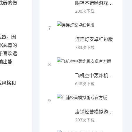
武器的伤
眼神不错呦游戏安卓版
200次下载
7
武器。因
连连灯安卓红包版
据武器的
783次下载
于喜欢远
输出能
8
飞机空中轰炸机安卓官方版
戏风格和
648次下载
9
店铺经营模拟游戏官方版
203次下载