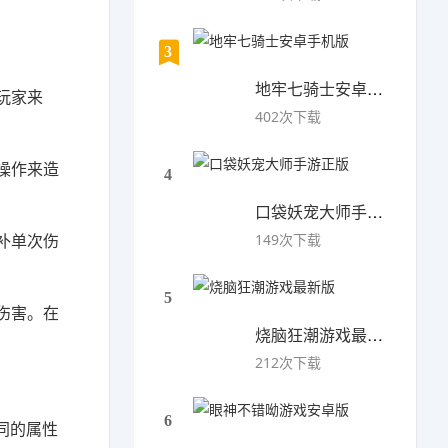
3
地牢七骑士安卓手机版
玩家来
402次下载
操作来造
4
口袋妖宠大师手游正版
补单次伤
149次下载
5
伤害。在
烧脑狂潮游戏最新版
212次下载
6
同的属性