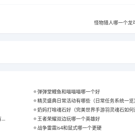
怪物猎人哪一个龙
弹弹堂鲤鱼和喵喵喵哪一个好
精灵盛典日常活动有哪些（日常任务系统一览
奶妈打啥魂石好（完美世界手游羽灵魂石如何
）
王者荣耀双边玩哪一个英雄好
战争雷霆is4和鼠式哪一个更硬