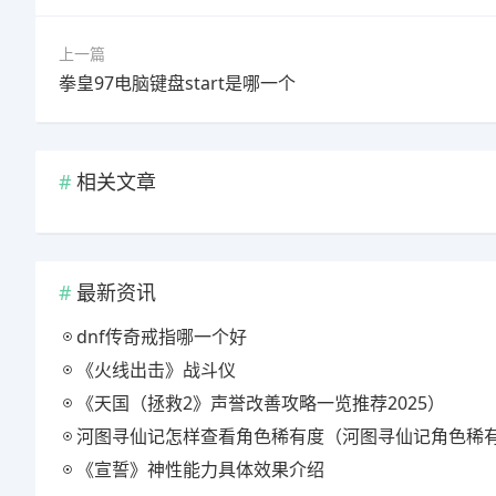
上一篇
拳皇97电脑键盘start是哪一个
相关文章
最新资讯
dnf传奇戒指哪一个好
《火线出击》战斗仪
《天国（拯救2》声誉改善攻略一览推荐2025）
河图寻仙记怎样查看角色稀有度（河图寻仙记角色稀有度查询方法一览
《宣誓》神性能力具体效果介绍