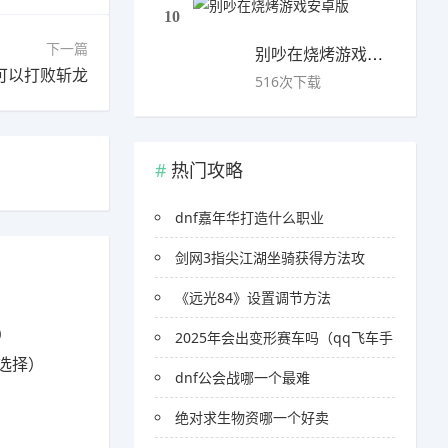
10
下一篇
别吵在烧烤游戏安卓版
可以打败斩龙
516次下载
热门攻略
dnf嘉年华打造什么职业
剑网3指尖江湖坐骑获得方法攻
《远光84》设置调节方法
）
2025年会出变形赛车吗（qq飞车手
选择）
dnf公会战哪一个最难
绝对求生物资哪一个好卖