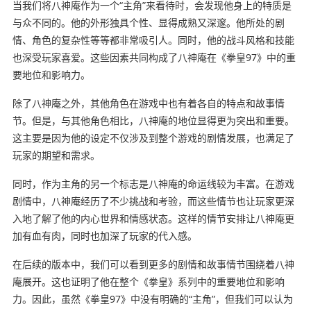
当我们将八神庵作为一个“主角”来看待时，会发现他身上的特质是
与众不同的。他的外形独具个性、显得成熟又深邃。他所处的剧
情、角色的复杂性等等都非常吸引人。同时，他的战斗风格和技能
也深受玩家喜爱。这些因素共同构成了八神庵在《拳皇97》中的重
要地位和影响力。
除了八神庵之外，其他角色在游戏中也有着各自的特点和故事情
节。但是，与其他角色相比，八神庵的地位显得更为突出和重要。
这主要是因为他的设定不仅涉及到整个游戏的剧情发展，也满足了
玩家的期望和需求。
同时，作为主角的另一个标志是八神庵的命运线较为丰富。在游戏
剧情中，八神庵经历了不少挑战和考验，而这些情节也让玩家更深
入地了解了他的内心世界和情感状态。这样的情节安排让八神庵更
加有血有肉，同时也加深了玩家的代入感。
在后续的版本中，我们可以看到更多的剧情和故事情节围绕着八神
庵展开。这也证明了他在整个《拳皇》系列中的重要地位和影响
力。因此，虽然《拳皇97》中没有明确的“主角”，但我们可以认为