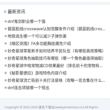
最新资讯
dnf鬼剑职业哪一个强
碧蓝航线crosswave认知觉醒条件介绍（碧蓝航线crosswave如何认知觉醒）
地铁逃生哪一个可以减少子弹伤害
《暗区突围》FA多功能胸挂属性介绍
妙奇星球零氪新手如何培养平民队伍（有哪些高效策略）
妙奇星球角色抽取技巧有哪些（哪一个角色最值得抽取）
妙奇星球中啥宠物减CD效果最好（排名前十的宠物有哪些）
《秘影曼德拉》游戏特色内容介绍
妙奇星球流亡街前十关打法是啥（攻略一览合集在什么位置找）
dnf连击项链哪一个怪出
Copyright © 2022-2025 捷尚下载站(www.phoenixos.cn).All Rights