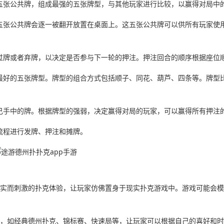
和五张公共牌，组成最强的五张牌型，与其他玩家进行比较，以赢得对局中
，五张公共牌会逐一被翻开放置在桌面上。这五张公共牌可以供所有玩家使
、过牌或者弃牌，以决定是否参与下一轮的押注。押注回合的顺序根据座位
成最好的五张牌型。牌型的组合方式包括顺子、同花、葫芦、四条等。牌型
自己手中的牌。根据牌型的强弱，决定赢得对局的玩家，可以赢得所有押注
的流程进行发牌、押注和摊牌。
一种真实而刺激的扑克体验，让玩家仿佛置身于现实扑克游戏中。游戏可能会
戏模式，如经典德州扑克、锦标赛、快速局等，让玩家可以根据自己的喜好和