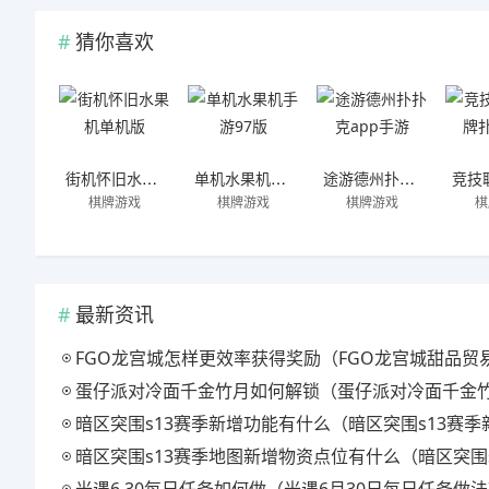
猜你喜欢
街机怀旧水果机单机版
单机水果机手游97版
途游德州扑扑克app手游
棋牌游戏
棋牌游戏
棋牌游戏
棋
最新资讯
FGO龙宫城怎样更效率获得奖励（FGO龙宫城甜品贸易机制一览
蛋仔派对冷面千金竹月如何解锁（蛋仔派对冷面千金竹月解锁方法一览
暗区突围s13赛季新增功能有什么（暗区突围s13赛季新增功能介绍
暗区突围s13赛季地图新增物资点位有什么（暗区突围s13赛季地图新增物资点位介