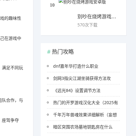
10
别吵在烧烤游戏安卓版
游戏的趣味性
570次下载
自己在游戏中
热门攻略
dnf嘉年华打造什么职业
，满足不同玩
剑网3指尖江湖坐骑获得方法攻
《远光84》设置调节方法
组队合作，与
热门的开罗游戏汉化大全（2025有
千年万年兽魂效果详细解析（妄想
、座驾争夺
暗区突围农场墓地钥匙房在什么