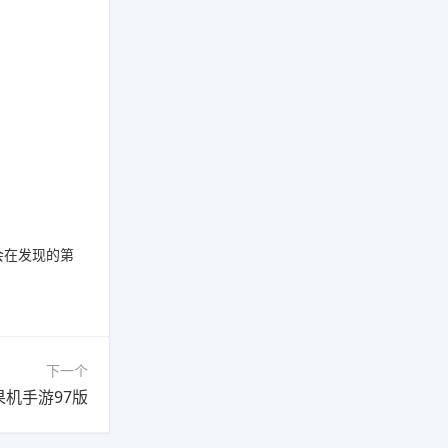
会在发现的第
下一个
果机手游97版