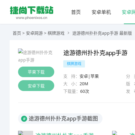
首页
安卓单机
安卓
首页
>
安卓网游
>
棋牌游戏
途游德州扑扑克app手游 最新版
途游德州扑扑克app手游
棋牌游戏
苹果下载
支 持：
安卓|苹果
分 
大 小：
20M
版 
安卓下载
下载量：
60次
发 
途游德州扑扑克app手游截图
#