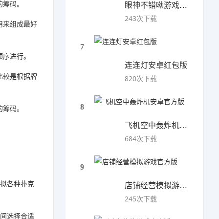
的筹码。
眼神不错呦游戏安卓版
243次下载
用来组成最好
7
顺序进行。
连连灯安卓红包版
比较是根据牌
820次下载
8
的筹码。
飞机空中轰炸机安卓官方版
684次下载
9
模拟各种扑克
店铺经营模拟游戏官方版
245次下载
时间选择合适