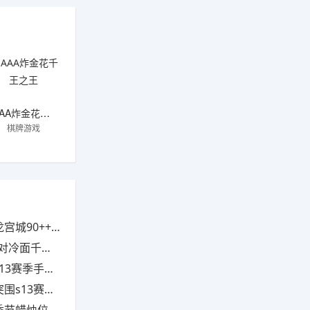
AAA炸金花千王之王
棋牌游戏
队如何搭配指南）
技能解析）
册奖励介绍）
台改动介绍）