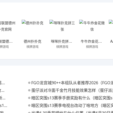
竞技联盟德州牌扑克官网
德州扑扑克
咪咪扑克拼三张
牛牛炸金花微信
牌游戏
棋牌游戏
棋牌游戏
棋牌游戏
）
FGO龙宫城90++本组队从者推荐2026（FGO龙宫城90++本组
）
蛋仔派对冷面千金竹月技能效果怎样（蛋仔派对冷面千金竹月
）
暗区突围s13赛季手册奖励有什么（暗区突围s13赛季手
绍）
暗区突围s13赛季电视台改动了啥地方（暗区突围s13赛季电视